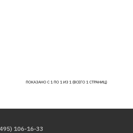
Велосипед Altair AL 29
ск (2020-2021) 19 сер
черный (RBKT1M69Q00
49262р.
КУПИТЬ
ДОБАВИТЬ К СРАВНЕНИЮ
ПОКАЗАНО С 1 ПО 1 ИЗ 1 (ВСЕГО 1 СТРАНИЦ)
ДОБАВИТЬ В ПОЖЕЛАНИЯ
(495) 106-16-33