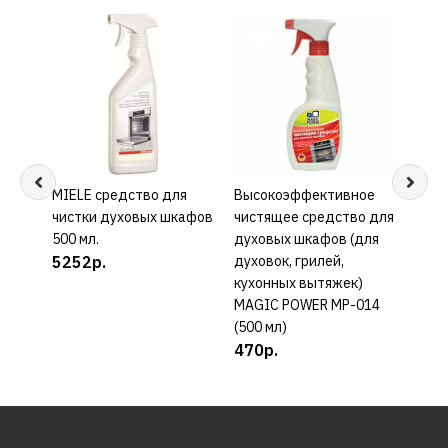
MIELE средство для
КУПИТЬ
Высокоэффективное
КУПИТЬ
Очис
чистки духовых шкафов
чистящее средство для
шкаф
500 мл.
духовых шкафов (для
KORT
5252р.
духовок, грилей,
229
кухонных вытяжек)
MAGIC POWER MP-014
(500 мл)
470р.