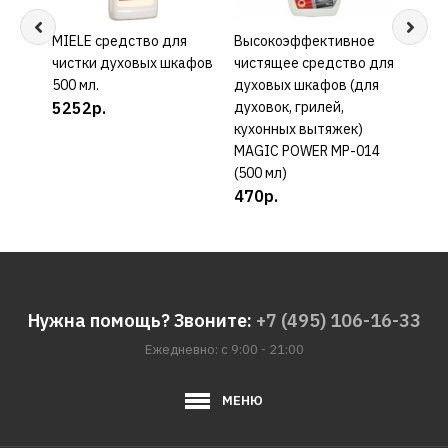
MIELE средство для
КУПИТЬ
Высокоэффективное
КУПИТЬ
Очис
чистки духовых шкафов
чистящее средство для
шкаф
500 мл.
духовых шкафов (для
KORT
5252р.
духовок, грилей,
229
кухонных вытяжек)
MAGIC POWER MP-014
(500 мл)
470р.
Нужна помощь? Звоните:
+7 (495) 106-16-33
Ежедневно: с 9:00 - 21:00
МЕНЮ