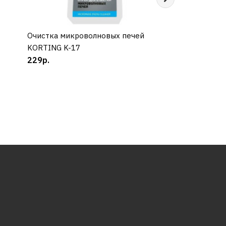
Очистка микроволновых печей
КУПИТЬ
Поворотный пер
КУП
KORTING K-17
NEFF Z9801TWDY
229р.
6500р.