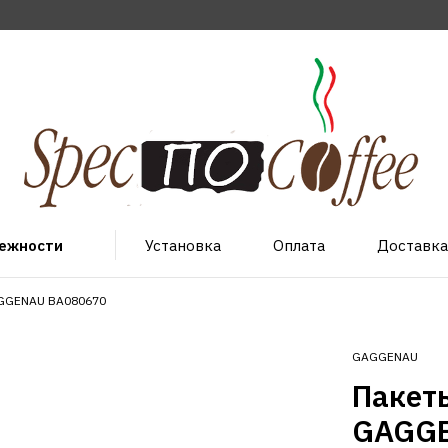
лежности
Установка
Оплата
Доставка
AGGENAU BA080670
GAGGENAU
Пакет
GAGGE