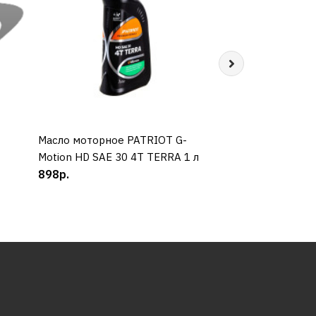
Масло моторное PATRIOT G-
КУПИТЬ
Моторное масло
КУП
Motion HD SAE 30 4Т TERRA 1 л
Winter 4T 5W-30
898р.
990р.