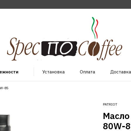
лежности
Установка
Оплата
Доставка
0W-85
PATRIOT
Масло 
80W-8