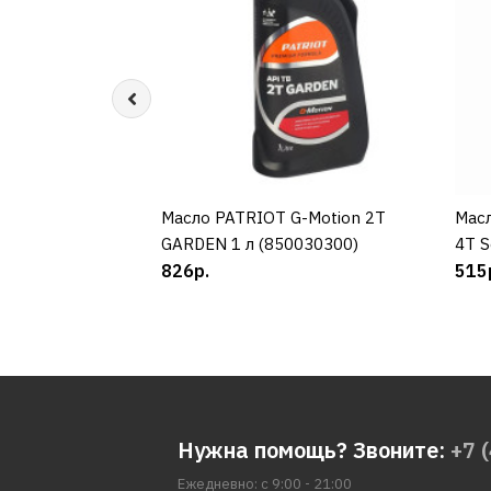
Масло PATRIOT G-Motion 2Т
КУПИТЬ
Мас
GARDEN 1 л (850030300)
4T S
826р.
515
Нужна помощь? Звоните:
+7 
Ежедневно: с 9:00 - 21:00