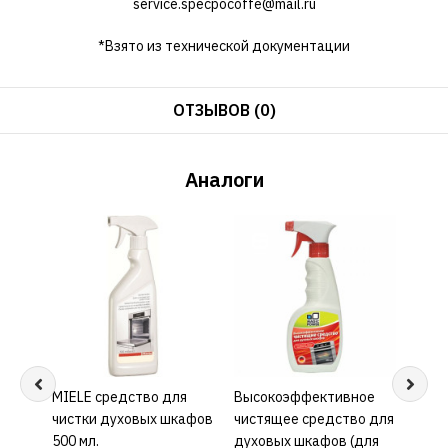
service.specpocoffe@mail.ru
*Взято из технической документации
ОТЗЫВОВ (0)
Аналоги
MIELE средство для
КУПИТЬ
Высокоэффективное
КУПИТЬ
Очис
чистки духовых шкафов
чистящее средство для
микр
500 мл.
духовых шкафов (для
KORT