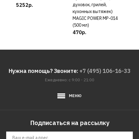
5252р.
духовок, грилей,
229
кухонных вытяжек)
MAGIC POWER MP-014
(500 мл)
470р.
Нужна помощь? Звоните:
+7 (495) 106-16-33
Ежедневно: с 9:00 - 21:00
МЕНЮ
Подписаться на рассылку