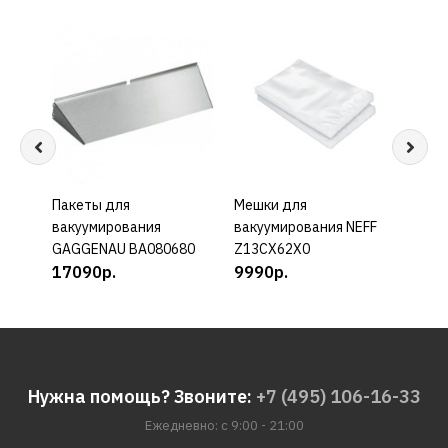
Пакеты для
КУПИТЬ
Мешки для
КУПИТЬ
Меш
вакуумирования
вакуумирования NEFF
ваку
GAGGENAU BA080680
Z13CX62X0
Z13
17090р.
9990р.
999
Нужна помощь? Звоните:
+7 (495) 106-16-33
Ежедневно: с 9:00 - 21:00