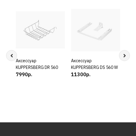
Аксессуар
КУПИТЬ
Аксессуар
КУПИТЬ
Амо
KUPPERSBERG DR 560
KUPPERSBERG DS 560 W
подс
7990р.
11300р.
стир
белы
комп
3200
856