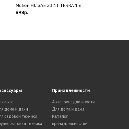
6
Motion HD SAE 30 4Т TERRA 1 л
Winter 4T 5W-30
898р.
990р.
ксессуары
Принадлежности
ля авто
Автопринадлежности
ля дома и дачи
Для дома и дачи
ля садовой техники
Каталог
рупнобытовая техника
принадлежностей