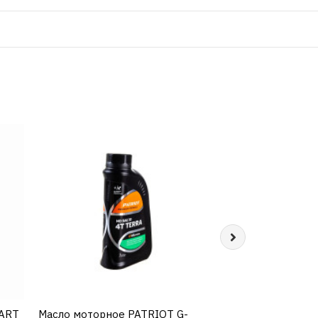
MART
Масло моторное PATRIOT G-
КУПИТЬ
Моторное масло
КУП