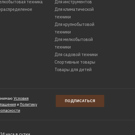
елкобытовая техника
Для инструментов
ераспределеное
Для климатической
техники
Для крупнобытовой
техники
Для мелкобытовой
техники
Для садовой техники
Спортивные товары
Товары для детей
инимаю
Условия
ПОДПИСАТЬСЯ
глашения
и
Политику
зопасности
24 часа в сутки