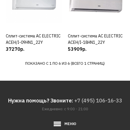
18HN1_22Y
45280р.
Сплит-система AC ELECTRIC
КУПИТЬ
Сплит-система AC ELECTRIC
КУПИТЬ
КУПИТЬ
ACEH/I-09HN1_22Y
ACEH/I-18HN1_22Y
37270р.
53909р.
ДОБАВИТЬ К СРАВНЕНИЮ
ДОБАВИТЬ В ПОЖЕЛАНИЯ
ПОКАЗАНО С 1 ПО 6 ИЗ 6 (ВСЕГО 1 СТРАНИЦ)
AC ELECTRIC
Сплит-система AC
ELECTRIC ACEH-
24HN1_22Y
Нужна помощь? Звоните:
+7 (495) 106-16-33
Ежедневно: с 9:00 - 21:00
22650р.
МЕНЮ
КУПИТЬ