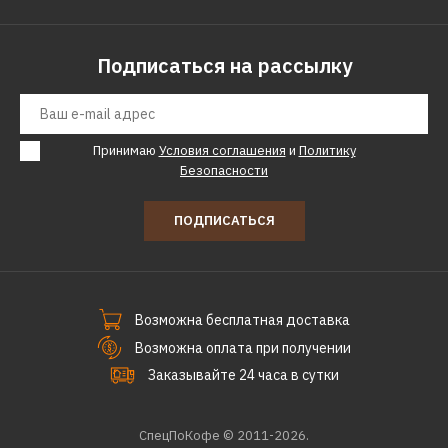
ДОБАВИТЬ К СРАВНЕНИЮ
ДОБАВИТЬ В ПОЖЕЛАНИЯ
Подписаться на рассылку
AC ELECTRIC
Сплит-система AC
ELECTRIC ACEH/I-
Принимаю
Условия соглашения
и
Политику
09HN1_22Y
Безопасности
ПОДПИСАТЬСЯ
37270р.
КУПИТЬ
Возможна бесплатная доставка
ДОБАВИТЬ К СРАВНЕНИЮ
Возможна оплата при получении
ДОБАВИТЬ В ПОЖЕЛАНИЯ
Заказывайте 24 часа в сутки
AC ELECTRIC
Сплит-система AC
СпецПоКофе © 2011-2026.