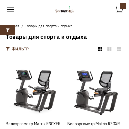
Главная
Товары для спорта и отдыха
Товары для спорта и отдыха
ФИЛЬТР
MATRIX
Велоэргометр Matrix
R30XER
788382р.
КУПИТЬ
Велоэргометр Matrix R30XER
КУПИТЬ
Велоэргометр Matrix R30XR
КУПИТЬ
ДОБАВИТЬ К СРАВНЕНИЮ