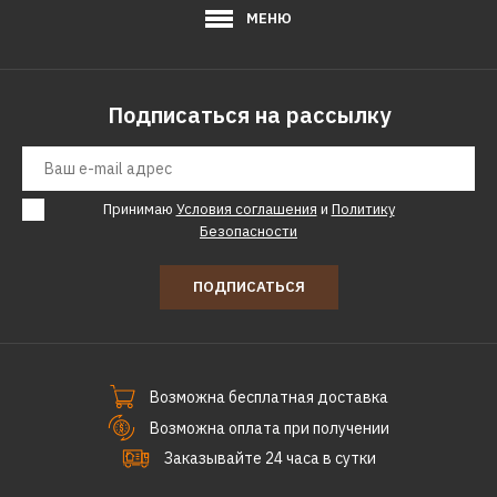
ДОБАВИТЬ В ПОЖЕЛАНИЯ
МЕНЮ
DFC
Ворота DFC GOAL319A
Подписаться на рассылку
7250р.
Принимаю
Условия соглашения
и
Политику
КУПИТЬ
Безопасности
ДОБАВИТЬ К СРАВНЕНИЮ
ПОДПИСАТЬСЯ
ДОБАВИТЬ В ПОЖЕЛАНИЯ
DFC
Ворота DFC GOAL429A
Возможна бесплатная доставка
Возможна оплата при получении
13190р.
Заказывайте 24 часа в сутки