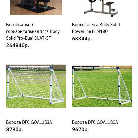
503982р.
КУПИТЬ
Вертикально-
КУПИТЬ
Верхняя тяга Body Solid
КУПИТЬ
ДОБАВИТЬ К СРАВНЕНИЮ
горизонтальная тяга Body
Powerline PLM180
Solid Pro-Dual DLAT-SF
63344р.
ДОБАВИТЬ В ПОЖЕЛАНИЯ
264840р.
MATRIX
Велоэргометр Matrix
U50XR
615582р.
КУПИТЬ
ДОБАВИТЬ К СРАВНЕНИЮ
Ворота DFC GOAL153A
КУПИТЬ
Ворота DFC GOAL180A
КУПИТЬ
ДОБАВИТЬ В ПОЖЕЛАНИЯ
8790р.
9670р.