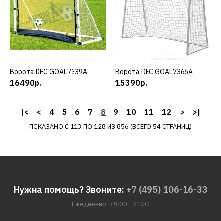
Ворота DFC GOAL180A
9670р.
КУПИТЬ
Ворота DFC GOAL7339A
КУПИТЬ
Ворота DFC GOAL7366A
КУПИТЬ
ДОБАВИТЬ К СРАВНЕНИЮ
16490р.
15390р.
ДОБАВИТЬ В ПОЖЕЛАНИЯ
|<
<
4
5
6
7
8
9
10
11
12
>
>|
DFC
ПОКАЗАНО С 113 ПО 128 ИЗ 856 (ВСЕГО 54 СТРАНИЦ)
Ворота DFC GOAL250A
9890р.
КУПИТЬ
Нужна помощь? Звоните:
+7 (495) 106-16-33
Ежедневно: с 9:00 - 21:00
ДОБАВИТЬ К СРАВНЕНИЮ