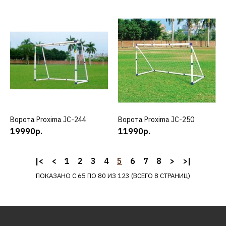
DFC
Ворота DFC Goal 240
12970р.
КУПИТЬ
ДОБАВИТЬ К СРАВНЕНИЮ
Ворота Proxima JC-244
КУПИТЬ
Ворота Proxima JC-250
КУПИТЬ
ДОБАВИТЬ В ПОЖЕЛАНИЯ
19990р.
11990р.
DFC
Ворота DFC Goal 240T
|<
<
1
2
3
4
5
6
7
8
>
>|
ПОКАЗАНО С 65 ПО 80 ИЗ 123 (ВСЕГО 8 СТРАНИЦ)
14290р.
КУПИТЬ