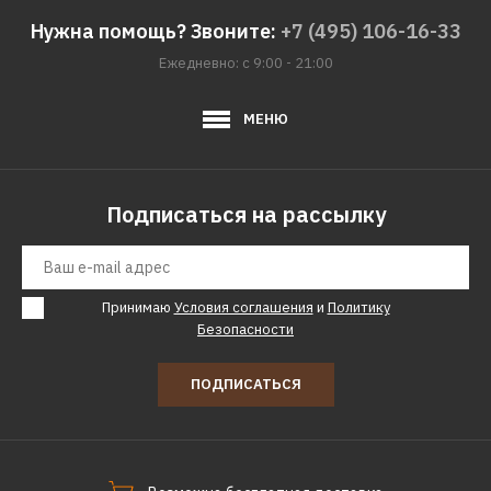
ДОБАВИТЬ К СРАВНЕНИЮ
Нужна помощь? Звоните:
+7 (495) 106-16-33
ДОБАВИТЬ В ПОЖЕЛАНИЯ
Ежедневно: с 9:00 - 21:00
DFC
МЕНЮ
Ворота DFC GOAL150
Подписаться на рассылку
7140р.
КУПИТЬ
Принимаю
Условия соглашения
и
Политику
ДОБАВИТЬ К СРАВНЕНИЮ
Безопасности
ДОБАВИТЬ В ПОЖЕЛАНИЯ
ПОДПИСАТЬСЯ
DFC
Ворота DFC GOAL180