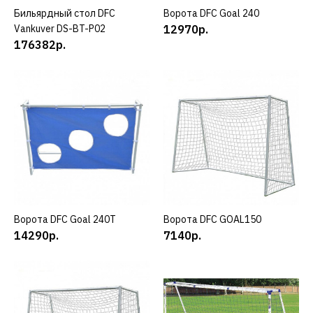
ДОБАВИТЬ В ПОЖЕЛАНИЯ
Бильярдный стол DFC
КУПИТЬ
Ворота DFC Goal 240
КУПИТЬ
Vankuver DS-BT-P02
12970р.
DFC
176382р.
Бильярдный стол DFC
Trust 5
50382р.
КУПИТЬ
ДОБАВИТЬ К СРАВНЕНИЮ
ДОБАВИТЬ В ПОЖЕЛАНИЯ
Ворота DFC Goal 240T
КУПИТЬ
Ворота DFC GOAL150
КУПИТЬ
14290р.
7140р.
DFC
Бильярдный стол DFC
Vankuver 7 DS-BT-P01
синий