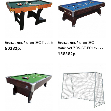
23382р.
КУПИТЬ
ДОБАВИТЬ К СРАВНЕНИЮ
Бильярдный стол DFC Trust 5
КУПИТЬ
Бильярдный стол DFC
КУПИТЬ
ДОБАВИТЬ В ПОЖЕЛАНИЯ
50382р.
Vankuver 7 DS-BT-P01 синий
158382р.
DFC
Бильярдный стол DFC
Pirate HM-BT-36001
8790р.
КУПИТЬ
ДОБАВИТЬ К СРАВНЕНИЮ