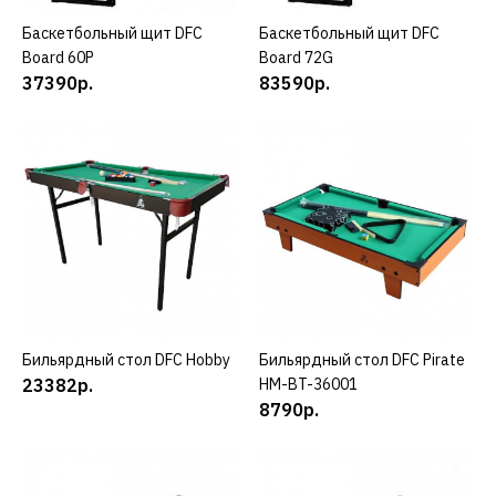
Баскетбольный щит DFC
КУПИТЬ
Баскетбольный щит DFC
КУПИТЬ
ДОБАВИТЬ К СРАВНЕНИЮ
Board 60P
Board 72G
ДОБАВИТЬ В ПОЖЕЛАНИЯ
37390р.
83590р.
DFC
Баскетбольный щит DFC
Board 72G
83590р.
КУПИТЬ
ДОБАВИТЬ К СРАВНЕНИЮ
Бильярдный стол DFC Hobby
КУПИТЬ
Бильярдный стол DFC Pirate
КУПИТЬ
ДОБАВИТЬ В ПОЖЕЛАНИЯ
23382р.
HM-BT-36001
8790р.
DFC
Бильярдный стол DFC
Hobby