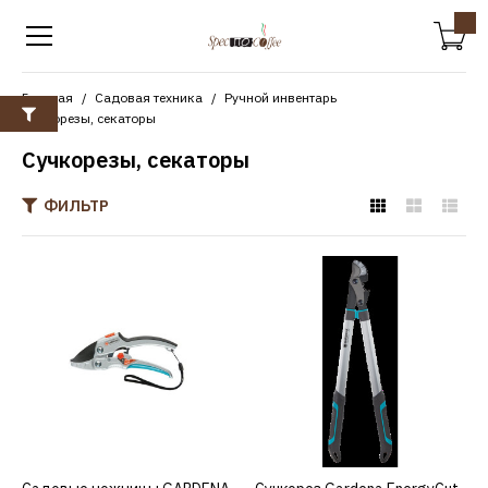
Главная
Садовая техника
Ручной инвентарь
Сучкорезы, секаторы
Сучкорезы, секаторы
ФИЛЬТР
GARDENA
Садовые ножницы
GARDENA 08798-
20.000.00 smartcut
7564р.
КУПИТЬ