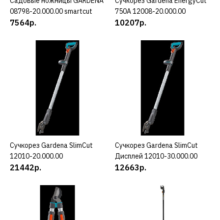
Садовые ножницы GARDENA
КУПИТЬ
Сучкорез Gardena EnergyCut
КУПИТЬ
08798-20.000.00 smartcut
750A 12008-20.000.00
ДОБАВИТЬ К СРАВНЕНИЮ
7564р.
10207р.
ДОБАВИТЬ В ПОЖЕЛАНИЯ
GARDENA
Сучкорез Gardena
EnergyCut 750A 12008-
20.000.00
10207р.
КУПИТЬ
Сучкорез Gardena SlimCut
КУПИТЬ
Сучкорез Gardena SlimCut
КУПИТЬ
12010-20.000.00
Дисплей 12010-30.000.00
ДОБАВИТЬ К СРАВНЕНИЮ
21442р.
12663р.
ДОБАВИТЬ В ПОЖЕЛАНИЯ
GARDENA
Сучкорез Gardena SlimCut