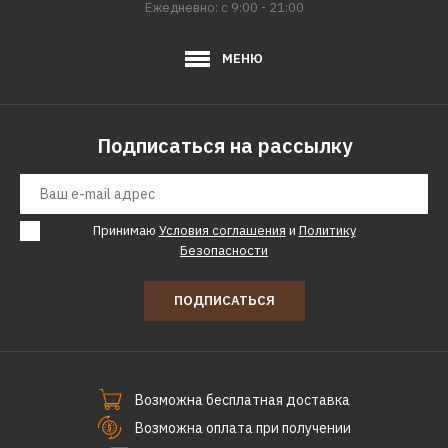
Ежедневно: с 9:00 - 21:00
ДОБАВИТЬ К СРАВНЕНИЮ
ДОБАВИТЬ В ПОЖЕЛАНИЯ
МЕНЮ
GARDENA
Сучкорез Gardena TeleCut
Подписаться на рассылку
650-900 B 12009-
20.000.00
Принимаю
Условия соглашения
и
Политику
15950р.
Безопасности
КУПИТЬ
ПОДПИСАТЬСЯ
ДОБАВИТЬ К СРАВНЕНИЮ
ДОБАВИТЬ В ПОЖЕЛАНИЯ
Возможна бесплатная доставка
FISKARS
Универсальный садовый
Возможна оплата при получении