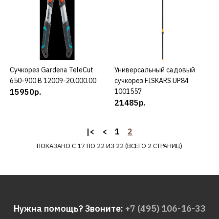
12010-20.000.00
21442р.
КУПИТЬ
Сучкорез Gardena TeleCut
КУПИТЬ
Универсальный садовый
КУПИТЬ
650-900 B 12009-20.000.00
сучкорез FISKARS UP84
ДОБАВИТЬ К СРАВНЕНИЮ
15950р.
1001557
ДОБАВИТЬ В ПОЖЕЛАНИЯ
21485р.
GARDENA
Сучкорез Gardena SlimCut
|<
<
1
2
Дисплей 12010-
ПОКАЗАНО С 17 ПО 22 ИЗ 22 (ВСЕГО 2 СТРАНИЦ)
30.000.00
12663р.
Нужна помощь? Звоните:
+7 (495) 106-16-33
КУПИТЬ