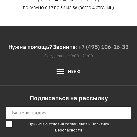
КУПИТЬ
ПОКАЗАНО С 17 ПО 32 ИЗ 56 (ВСЕГО 4 СТРАНИЦ)
ДОБАВИТЬ К СРАВНЕНИЮ
ДОБАВИТЬ В ПОЖЕЛАНИЯ
PATRIOT
Нужна помощь? Звоните:
+7 (495) 106-16-33
Шуруповерт PATRIOT BR
Ежедневно: с 9:00 - 21:00
140li 180201520
МЕНЮ
14227р.
КУПИТЬ
Подписаться на рассылку
ДОБАВИТЬ К СРАВНЕНИЮ
ДОБАВИТЬ В ПОЖЕЛАНИЯ
Принимаю
Условия соглашения
и
Политику
REDVERG
Безопасности
Шуруповерт REDVERG