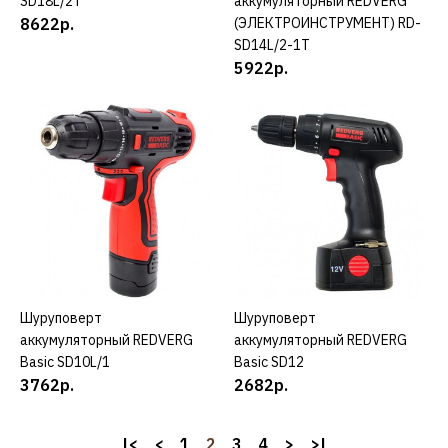
SD18L/2T
аккумуляторный REDVERG
8622р.
(ЭЛЕКТРОИНСТРУМЕНТ) RD-
METABO
SD14L/2-1T
Шуруповерт Metabo BS 18
5922р.
L 602321500
21309р.
КУПИТЬ
ДОБАВИТЬ К СРАВНЕНИЮ
ДОБАВИТЬ В ПОЖЕЛАНИЯ
METABO
Шуруповерт
КУПИТЬ
Шуруповерт
КУПИТЬ
Шуруповерт Metabo BS 18
аккумуляторный REDVERG
аккумуляторный REDVERG
LT Set 602102600
Basic SD10L/1
Basic SD12
3762р.
2682р.
63052р.
|<
<
1
2
3
4
>
>|