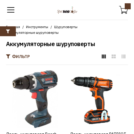
Главная
Инструменты
Шуруповерты
Аккумуляторные шуруповерты
Аккумуляторные шуруповерты
ФИЛЬТР
BOSCH
Дрель-шуруповерт Bosch
GSR 18V-60 C
06019G1102
62215р.
КУПИТЬ