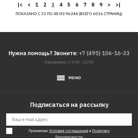
ДОБАВИТЬ В ПОЖЕЛАНИЯ
|<
<
1
2
3
4
5
6
7
8
9
>
>|
ПОКАЗАНО С 33 ПО 48 ИЗ 96244 (ВСЕГО 6016 СТРАНИЦ)
BQ
Аэрогриль BQ GR2008
черный
7390р.
Нужна помощь? Звоните:
+7 (495) 106-16-33
Ежедневно: с 9:00 - 21:00
КУПИТЬ
МЕНЮ
ДОБАВИТЬ К СРАВНЕНИЮ
ДОБАВИТЬ В ПОЖЕЛАНИЯ
BQ
Подписаться на рассылку
Аэрогриль BQ GR2009
черный
Принимаю
Условия соглашения
и
Политику
Безопасности