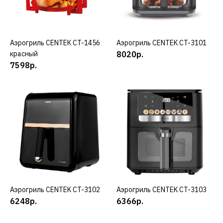
7990р.
Аэрогриль CENTEK CT-1456
КУПИТЬ
Аэрогриль CENTEK CT-3101
КУПИТЬ
КУПИТЬ
красный
8020р.
7598р.
ДОБАВИТЬ К СРАВНЕНИЮ
ДОБАВИТЬ В ПОЖЕЛАНИЯ
BQ
Аэрогриль BQ GR2007
черный
8890р.
КУПИТЬ
Аэрогриль CENTEK CT-3102
КУПИТЬ
Аэрогриль CENTEK CT-3103
КУПИТЬ
6248р.
6366р.
ДОБАВИТЬ К СРАВНЕНИЮ