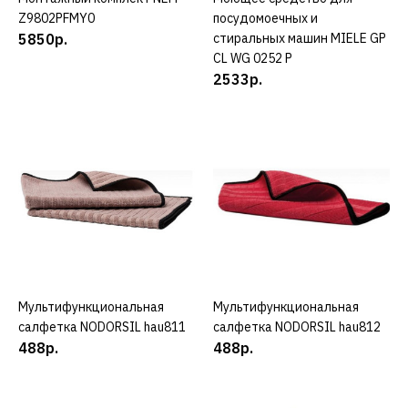
NEFF Z9802PFAY0
Z9802PFMY0
посудомоечных и
5850р.
стиральных машин MIELE GP
CL WG 0252 P
5850р.
2533р.
КУПИТЬ
ДОБАВИТЬ К СРАВНЕНИЮ
ДОБАВИТЬ В ПОЖЕЛАНИЯ
NEFF
Монтажный комплект
NEFF Z9802PFDY0
Мультифункциональная
КУПИТЬ
Мультифункциональная
КУПИТЬ
салфетка NODORSIL hau811
салфетка NODORSIL hau812
5850р.
488р.
488р.
КУПИТЬ