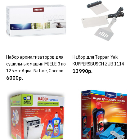
ДОБАВИТЬ К СРАВНЕНИЮ
ДОБАВИТЬ В ПОЖЕЛАНИЯ
NEFF
Монтажный комплект
NEFF Z9802PFMY0
Набор ароматизаторов для
КУПИТЬ
Набор для Teppan Yaki
КУПИТЬ
5850р.
сушильных машин MIELE 3 по
KUPPERSBUSCH ZUB 1114
125 мл: Aqua, Nature, Cocoon
13990р.
КУПИТЬ
6000р.
ДОБАВИТЬ К СРАВНЕНИЮ
ДОБАВИТЬ В ПОЖЕЛАНИЯ
MIELE
Моющее средство для
посудомоечных и
стиральных машин MIELE