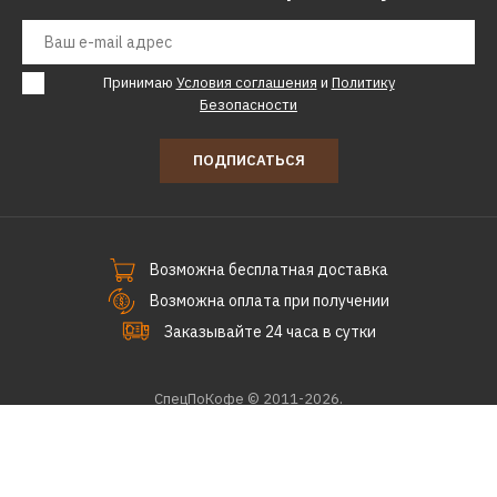
для сушильных машин
MIELE 3 по 125 мл: Aqua,
Nature, Cocoon
Принимаю
Условия соглашения
и
Политику
Безопасности
6000р.
ПОДПИСАТЬСЯ
КУПИТЬ
ДОБАВИТЬ К СРАВНЕНИЮ
ДОБАВИТЬ В ПОЖЕЛАНИЯ
Возможна бесплатная доставка
Возможна оплата при получении
KUPPERSBUSCH
Заказывайте 24 часа в сутки
Набор для Teppan Yaki
KUPPERSBUSCH ZUB 1114
СпецПоКофе © 2011-2026.
13990р.