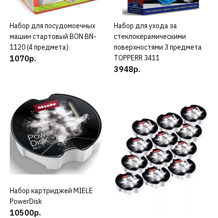
GP CL WG 0252 P
Набор для посудомоечных
КУПИТЬ
Набор для ухода за
КУПИТЬ
машин стартовый BON BN-
стеклокерамическими
2533р.
1120 (4 предмета)
поверхностями 3 предмета
1070р.
TOPPERR 3411
КУПИТЬ
3948р.
ДОБАВИТЬ К СРАВНЕНИЮ
ДОБАВИТЬ В ПОЖЕЛАНИЯ
NODORSIL
Мультифункциональная
салфетка NODORSIL
hau811
488р.
Набор картриджей MIELE
КУПИТЬ
PowerDisk
КУПИТЬ
10500р.