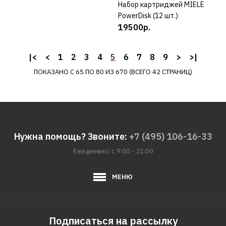
Набор картриджей MIELE
КУПИТЬ
ДОБАВИТЬ К СРАВНЕНИЮ
PowerDisk (12 шт.)
19500р.
ДОБАВИТЬ В ПОЖЕЛАНИЯ
NODORSIL
|<
<
1
2
3
4
5
6
7
8
9
>
>|
Мультифункциональная
ПОКАЗАНО С 65 ПО 80 ИЗ 670 (ВСЕГО 42 СТРАНИЦ)
салфетка NODORSIL
hau812
488р.
Нужна помощь? Звоните:
+7 (495) 106-16-33
КУПИТЬ
Ежедневно: с 9:00 - 21:00
ДОБАВИТЬ К СРАВНЕНИЮ
МЕНЮ
ДОБАВИТЬ В ПОЖЕЛАНИЯ
MIELE
Набор ароматизаторов
Подписаться на рассылку